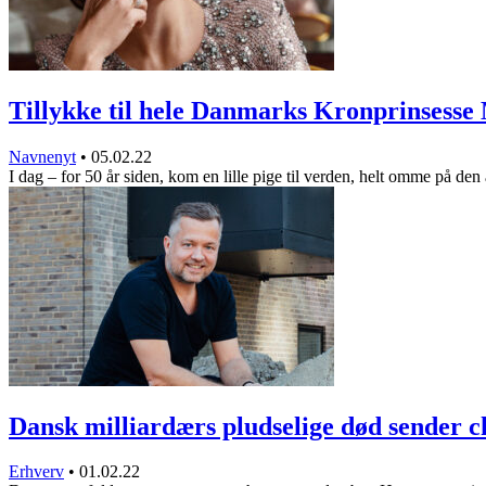
Tillykke til hele Danmarks Kronprinsesse
Navnenyt
•
05.02.22
I dag – for 50 år siden, kom en lille pige til verden, helt omme på d
Dansk milliardærs pludselige død sender
Erhverv
•
01.02.22