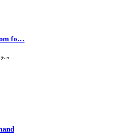
 som fo…
ådgiver…
rmand