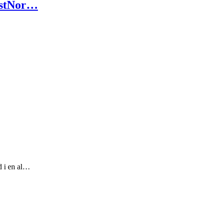
ostNor…
d i en al…