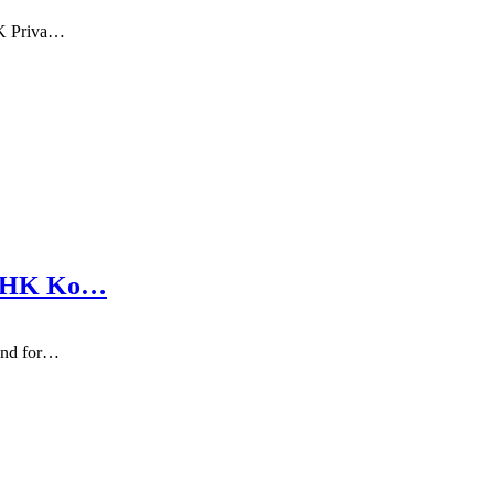
HK Priva…
or HK Ko…
mand for…