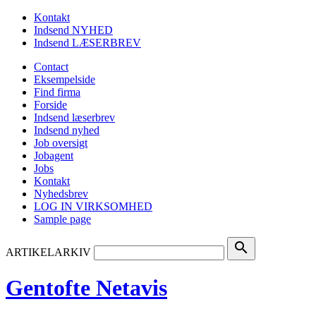
Kontakt
Indsend NYHED
Indsend LÆSERBREV
Contact
Eksempelside
Find firma
Forside
Indsend læserbrev
Indsend nyhed
Job oversigt
Jobagent
Jobs
Kontakt
Nyhedsbrev
LOG IN VIRKSOMHED
Sample page
search
ARTIKELARKIV
Gentofte Netavis