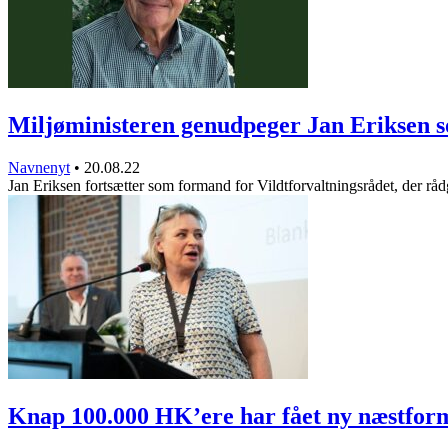
Miljøministeren genudpeger Jan Eriksen
Navnenyt
•
20.08.22
Jan Eriksen fortsætter som formand for Vildtforvaltningsrådet, der r
Knap 100.000 HK’ere har fået ny næstfo