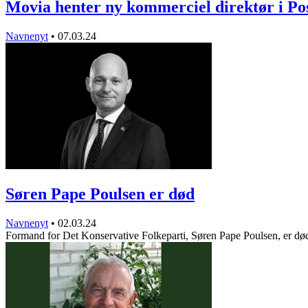
Movia henter ny kommerciel direktør i P
Navnenyt
•
07.03.24
Søren Pape Poulsen er død
Navnenyt
•
02.03.24
Formand for Det Konservative Folkeparti, Søren Pape Poulsen, er dø