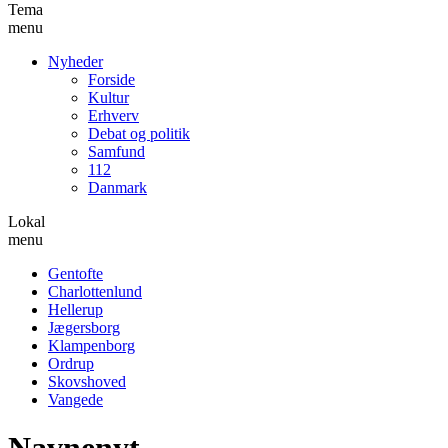
Tema
menu
Nyheder
Forside
Kultur
Erhverv
Debat og politik
Samfund
112
Danmark
Lokal
menu
Gentofte
Charlottenlund
Hellerup
Jægersborg
Klampenborg
Ordrup
Skovshoved
Vangede