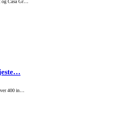
et og Casa Gr…
ejeste…
over 400 in…