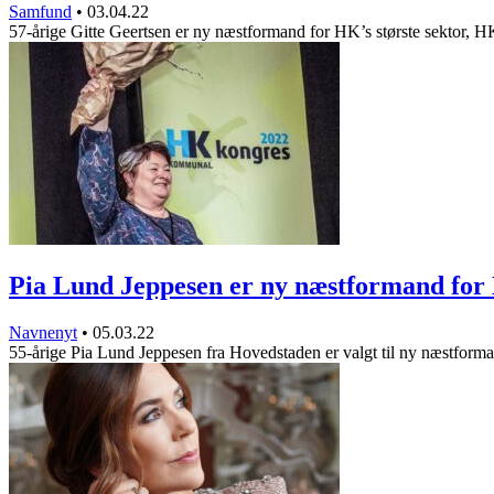
Samfund
•
03.04.22
57-årige Gitte Geertsen er ny næstformand for HK’s største sektor, 
Pia Lund Jeppesen er ny næstformand f
Navnenyt
•
05.03.22
55-årige Pia Lund Jeppesen fra Hovedstaden er valgt til ny næstfor