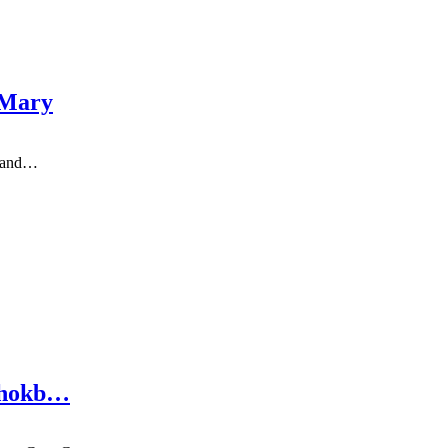
 Mary
en and…
 chokb…