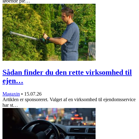
løbende ple…
Sådan finder du den rette virksomhed til
ejen…
Magaxin
•
15.07.26
Artiklen er sponsoreret. Valget af en virksomhed til ejendomsservice
har st…