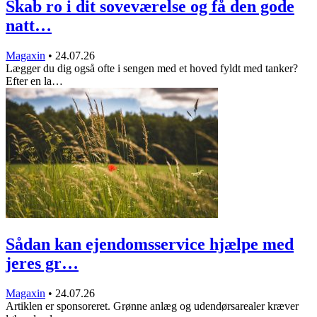
Skab ro i dit soveværelse og få den gode
natt…
Magaxin
•
24.07.26
Lægger du dig også ofte i sengen med et hoved fyldt med tanker?
Efter en la…
Sådan kan ejendomsservice hjælpe med
jeres gr…
Magaxin
•
24.07.26
Artiklen er sponsoreret. Grønne anlæg og udendørsarealer kræver