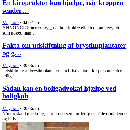
En kiropraktor kan hjælpe, når kroppen
sender…
Magaxin
•
04.07.26
ANNONCE Smerter i ryg, nakke, skuldre eller led kan begynde
som noget, man…
Fakta om udskiftning af brystimplantater
og g…
Magaxin
•
30.06.26
Udskiftning af brystimplantater kan blive aktuelt for personer, der
tidlige…
Sådan kan en boligadvokat hjælpe ved
boligkøb
Magaxin
•
30.06.26
Når du skal købe bolig, kan processen hurtigt føles både omfattende
og indv…