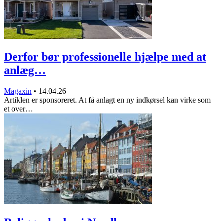
Derfor bør professionelle hjælpe med at
anlæg…
Magaxin
•
14.04.26
Artiklen er sponsoreret. At få anlagt en ny indkørsel kan virke som
et over…