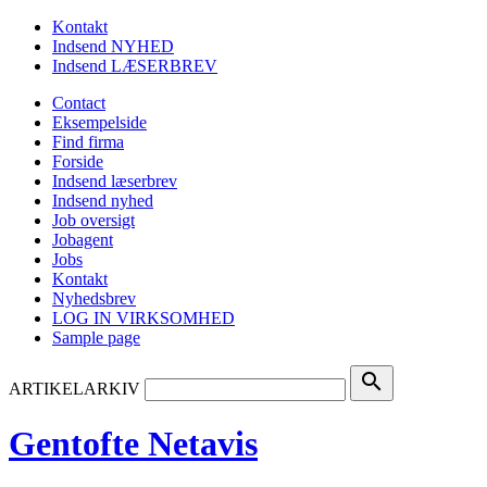
Kontakt
Indsend NYHED
Indsend LÆSERBREV
Contact
Eksempelside
Find firma
Forside
Indsend læserbrev
Indsend nyhed
Job oversigt
Jobagent
Jobs
Kontakt
Nyhedsbrev
LOG IN VIRKSOMHED
Sample page
search
ARTIKELARKIV
Gentofte Netavis