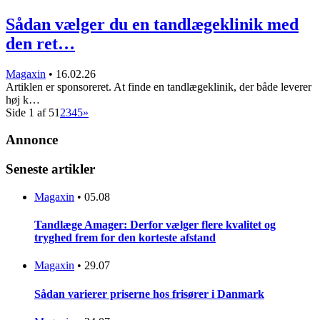
Sådan vælger du en tandlægeklinik med
den ret…
Magaxin
•
16.02.26
Artiklen er sponsoreret. At finde en tandlægeklinik, der både leverer
høj k…
Side 1 af 5
1
2
3
4
5
»
Annonce
Seneste artikler
Magaxin
•
05.08
Tandlæge Amager: Derfor vælger flere kvalitet og
tryghed frem for den korteste afstand
Magaxin
•
29.07
Sådan varierer priserne hos frisører i Danmark