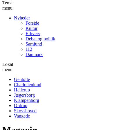
Tema
menu
Nyheder
Forside
Kultur
Erhverv
Debat og politik
Samfund
112
Danmark
Lokal
menu
Gentofte
Charlottenlund
Hellerup
Jægersborg
Klampenborg
Ordrup
Skovshoved
Vangede