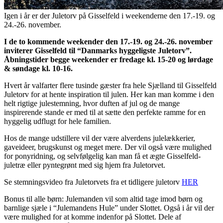
Igen i år er der Juletorv på Gisselfeld i weekenderne den 17.-19. og
24.-26. november.
I de to kommende weekender den 17.-19. og 24.-26. november
inviterer Gisselfeld til “Danmarks hyggeligste Juletorv”.
Åbningstider begge weekender er fredage kl. 15-20 og lørdage
& søndage kl. 10-16.
Hvert år valfarter flere tusinde gæster fra hele Sjælland til Gisselfeld
Juletorv for at hente inspiration til julen. Her kan man komme i den
helt rigtige julestemning, hvor duften af jul og de mange
inspirerende stande er med til at sætte den perfekte ramme for en
hyggelig udflugt for hele familien.
Hos de mange udstillere vil der være alverdens julelækkerier,
gaveideer, brugskunst og meget mere. Der vil også være mulighed
for ponyridning, og selvfølgelig kan man få et ægte Gisselfeld-
juletræ eller pyntegrønt med sig hjem fra Juletorvet.
Se stemningsvideo fra Juletorvets fra et tidligere juletorv
HER
Bonus til alle børn: Julemanden vil som altid tage imod børn og
barnlige sjæle i “Julemandens Hule” under Slottet. Også i år vil der
være mulighed for at komme indenfor på Slottet. Dele af