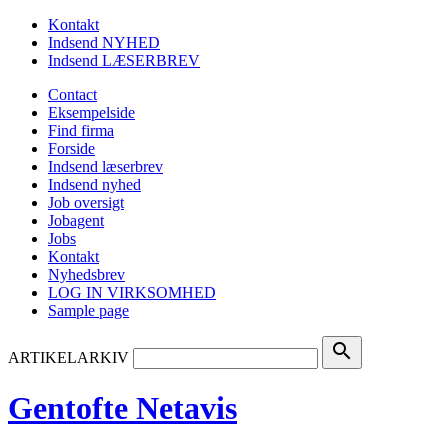
Kontakt
Indsend NYHED
Indsend LÆSERBREV
Contact
Eksempelside
Find firma
Forside
Indsend læserbrev
Indsend nyhed
Job oversigt
Jobagent
Jobs
Kontakt
Nyhedsbrev
LOG IN VIRKSOMHED
Sample page
search
ARTIKELARKIV
Gentofte Netavis