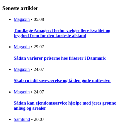
Seneste artikler
Magaxin
•
05.08
Tandlæge Amager: Derfor vælger flere kvalitet og
tryghed frem for den korteste afstand
Magaxin
•
29.07
Sådan varierer priserne hos frisører i Danmark
Magaxin
•
24.07
Skab ro i dit soveværelse og få den gode nattesøvn
Magaxin
•
24.07
Sådan kan ejendomsservice hjælpe med jeres grønne
anlæg og arealer
Samfund
•
20.07