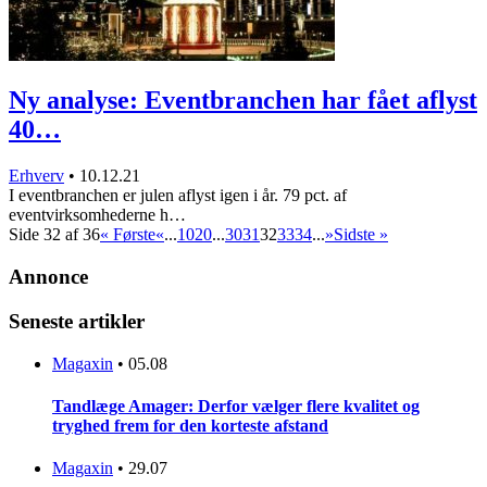
Ny analyse: Eventbranchen har fået aflyst
40…
Erhverv
•
10.12.21
I eventbranchen er julen aflyst igen i år. 79 pct. af
eventvirksomhederne h…
Side 32 af 36
« Første
«
...
10
20
...
30
31
32
33
34
...
»
Sidste »
Annonce
Seneste artikler
Magaxin
•
05.08
Tandlæge Amager: Derfor vælger flere kvalitet og
tryghed frem for den korteste afstand
Magaxin
•
29.07