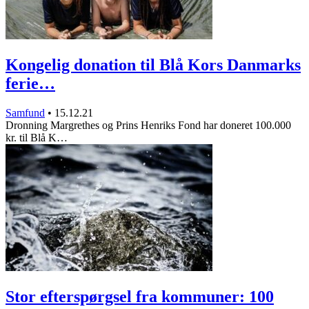
Kongelig donation til Blå Kors Danmarks
ferie…
Samfund
•
15.12.21
Dronning Margrethes og Prins Henriks Fond har doneret 100.000
kr. til Blå K…
Stor efterspørgsel fra kommuner: 100