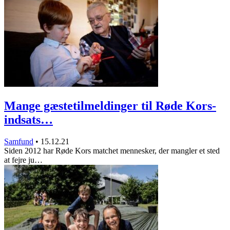
Mange gæstetilmeldinger til Røde Kors-
indsats…
Samfund
•
15.12.21
Siden 2012 har Røde Kors matchet mennesker, der mangler et sted
at fejre ju…