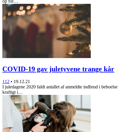
op for…
COVID-19 gav juletyvene trange kår
112
•
19.12.21
I juledagene 2020 faldt antallet af anmeldte indbrud i beboelse
kraftigt i…