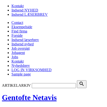
Kontakt
Indsend NYHED
Indsend LÆSERBREV
Contact
Eksempelside
Find firma
Forside
Indsend læserbrev
Indsend nyhed
Job oversigt
Jobagent
Jobs
Kontakt
Nyhedsbrev
LOG IN VIRKSOMHED
Sample page
search
ARTIKELARKIV
Gentofte Netavis