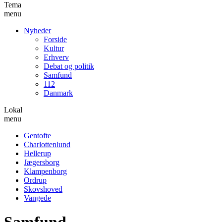
Tema
menu
Nyheder
Forside
Kultur
Erhverv
Debat og politik
Samfund
112
Danmark
Lokal
menu
Gentofte
Charlottenlund
Hellerup
Jægersborg
Klampenborg
Ordrup
Skovshoved
Vangede