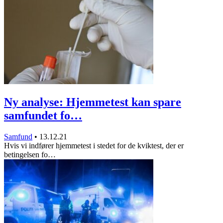
Ny analyse: Hjemmetest kan spare
samfundet fo…
Samfund
•
13.12.21
Hvis vi indfører hjemmetest i stedet for de kviktest, der er
betingelsen fo…