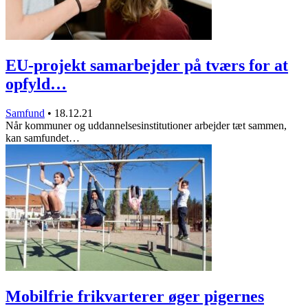
EU-projekt samarbejder på tværs for at
opfyld…
Samfund
•
18.12.21
Når kommuner og uddannelsesinstitutioner arbejder tæt sammen,
kan samfundet…
Mobilfrie frikvarterer øger pigernes