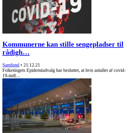
Kommunerne kan stille sengepladser til
rådigh…
Samfund
•
21.12.21
Folketingets Epidemiudvalg har besluttet, at hvis antallet af covid-
19-indl…