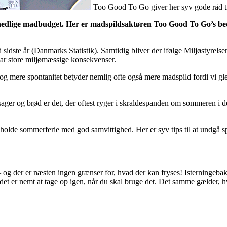
Too Good To Go giver her syv gode råd t
nedlige madbudget. Her er madspildsaktøren Too Good To Go’s bedst
dste år (Danmarks Statistik). Samtidig bliver der ifølge Miljøstyrelsen
ar store miljømæssige konsekvenser.
og mere spontanitet betyder nemlig ofte også mere madspild fordi vi g
ager og brød er det, der oftest ryger i skraldespanden om sommeren i d
 holde sommerferie med god samvittighed. Her er syv tips til at undgå 
– og der er næsten ingen grænser for, hvad der kan fryses! Isterningebak
å det er nemt at tage op igen, når du skal bruge det. Det samme gælder, h