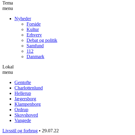
Tema
menu
Nyheder
Forside
Kultur
Erhverv
Debat og politik
Samfund
112
Danmark
Lokal
menu
Gentofte
Charlottenlund
Hellerup
Jægersborg
Klampenborg
Ordrup
Skovshoved
Vangede
Livsstil og forbrug
•
29.07.22