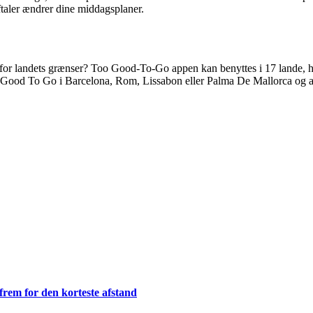
aftaler ændrer dine middagsplaner.
r landets grænser? Too Good-To-Go appen kan benyttes i 17 lande, hv
 Good To Go i Barcelona, Rom, Lissabon eller Palma De Mallorca og afprø
frem for den korteste afstand