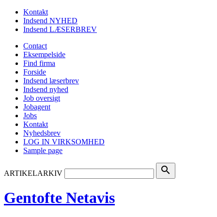
Kontakt
Indsend NYHED
Indsend LÆSERBREV
Contact
Eksempelside
Find firma
Forside
Indsend læserbrev
Indsend nyhed
Job oversigt
Jobagent
Jobs
Kontakt
Nyhedsbrev
LOG IN VIRKSOMHED
Sample page
search
ARTIKELARKIV
Gentofte Netavis