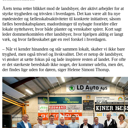
Årets tema retter blikket mod de landsbyer, der aktivt arbejder for at
styrke trygheden og trivslen i hverdagen. Det kan være alt fra nye
mødesteder og fællesskabsaktiviteter til konkrete initiativer, såsom
fælles beredskabsplaner, madordninger til nybagte forældre eller
lokale nyttehaver, hvor både planter og venskaber spirer. Kort sagt
leder dommerkomitéen efter landsbyer, hvor hjælpen aldrig er langt
væk, og hvor fællesskabet gør en reel forskel i hverdagen.
– Når vi kender hinanden og står sammen lokalt, skaber vi ikke bare
tryghed, men også trivsel og livskvalitet. Det er netop de landsbyer,
vi ønsker at sætte fokus på og lade inspirere resten af landet. For ofte
er det stærkeste beredskab ikke noget, der kommer udefra, men det,
der findes lige uden for døren, siger Helene Simoni Thorup.