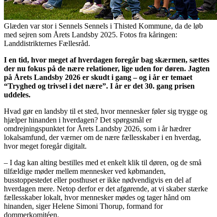
Glæden var stor i Sennels Sennels i Thisted Kommune, da de løb
med sejren som Årets Landsby 2025. Fotos fra kåringen:
Landdistrikternes Fællesråd.
I en tid, hvor meget af hverdagen foregår bag skærmen, sættes
der nu fokus på de nære relationer, lige uden for døren. Jagten
på Årets Landsby 2026 er skudt i gang – og i år er temaet
“Tryghed og trivsel i det nære”. I år er det 30. gang prisen
uddeles.
Hvad gør en landsby til et sted, hvor mennesker føler sig trygge og
hjælper hinanden i hverdagen? Det spørgsmål er
omdrejningspunktet for Årets Landsby 2026, som i år hædrer
lokalsamfund, der værner om de nære fællesskaber i en hverdag,
hvor meget foregår digitalt.
– I dag kan alting bestilles med et enkelt klik til døren, og de små
tilfældige møder mellem mennesker ved købmanden,
busstoppestedet eller posthuset er ikke nødvendigvis en del af
hverdagen mere. Netop derfor er det afgørende, at vi skaber stærke
fællesskaber lokalt, hvor mennesker mødes og tager hånd om
hinanden, siger Helene Simoni Thorup, formand for
dommerkomitéen.