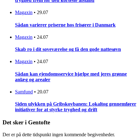
tryghed frem for den korteste afstand
Magaxin
•
29.07
Sådan varierer priserne hos frisører i Danmark
Magaxin
•
24.07
Skab ro i dit soveværelse og få den gode nattesøvn
Magaxin
•
24.07
Sådan kan ejendomsservice hjælpe med jeres grønne
anlæg og arealer
Samfund
•
20.07
Siden ulykken på Gribskovbanen: Lokaltog gennemfører
initiativer for at styrke tryghed og drift
Det sker i Gentofte
Der er på dette tidspunkt ingen kommende begivenheder.