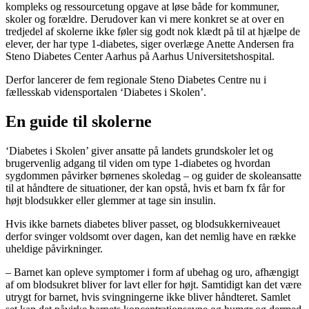
kompleks og ressourcetung opgave at løse både for kommuner,
skoler og forældre. Derudover kan vi mere konkret se at over en
tredjedel af skolerne ikke føler sig godt nok klædt på til at hjælpe de
elever, der har type 1-diabetes, siger overlæge Anette Andersen fra
Steno Diabetes Center Aarhus på Aarhus Universitetshospital.
Derfor lancerer de fem regionale Steno Diabetes Centre nu i
fællesskab vidensportalen ‘Diabetes i Skolen’.
En guide til skolerne
‘Diabetes i Skolen’ giver ansatte på landets grundskoler let og
brugervenlig adgang til viden om type 1-diabetes og hvordan
sygdommen påvirker børnenes skoledag – og guider de skoleansatte
til at håndtere de situationer, der kan opstå, hvis et barn fx får for
højt blodsukker eller glemmer at tage sin insulin.
Hvis ikke barnets diabetes bliver passet, og blodsukkerniveauet
derfor svinger voldsomt over dagen, kan det nemlig have en række
uheldige påvirkninger.
– Barnet kan opleve symptomer i form af ubehag og uro, afhængigt
af om blodsukret bliver for lavt eller for højt. Samtidigt kan det være
utrygt for barnet, hvis svingningerne ikke bliver håndteret. Samlet