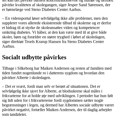
set kan det påvirke barnets koncentrationsevne og humør og dermed
påvirke kvaliteten af skolegangen, siger Jesper Sand Sørensen, der
er børnelæge ved Steno Diabetes Center Aarhus.
– En vidensportal løser selvfølgelig ikke alle problemer, men den
supplerer vores allerede eksisterende tilbud til skolerne og er derfor
et bidrag til at styrke de skoleansattes viden og kompetencer
omkring diabetes. Vi håber, at den kan være med til at give både
skoler, børn og forældre en større tryghed i løbet af skoledagen,
siger direktør Troels Krarup Hansen fra Steno Diabetes Center
Aarhus.
Socialt udbytte påvirkes
Tilbage i Silkeborg har Maiken Andersen og resten af familien med
tiden fundet nogenlunde ro i datterens sygdom og hvordan den
påvirker Alberte i skoledagen.
– Det er svært, fordi man selv er berørt af situationen. Det er
selvfølgelig ikke sjovt for Alberte, at blodsukrene skal måles i
frikvarterne for at holde øje med udviklingen. I perioder har hun følt
sig lidt uden for i frikvartererne fordi sygdommen sætter nogle
begrænsninger i legen, og dermed har Albertes sociale udbytte været
påvirket negativt, fortæller Maiken Andersen, der til daglig arbejder
som tandplejer.