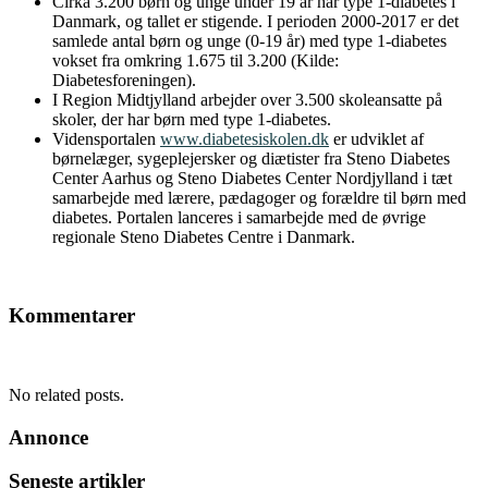
Cirka 3.200 børn og unge under 19 år har type 1-diabetes i
Danmark, og tallet er stigende. I perioden 2000-2017 er det
samlede antal børn og unge (0-19 år) med type 1-diabetes
vokset fra omkring 1.675 til 3.200 (Kilde:
Diabetesforeningen).
I Region Midtjylland arbejder over 3.500 skoleansatte på
skoler, der har børn med type 1-diabetes.
Vidensportalen
www.diabetesiskolen.dk
er udviklet af
børnelæger, sygeplejersker og diætister fra Steno Diabetes
Center Aarhus og Steno Diabetes Center Nordjylland i tæt
samarbejde med lærere, pædagoger og forældre til børn med
diabetes. Portalen lanceres i samarbejde med de øvrige
regionale Steno Diabetes Centre i Danmark.
Kommentarer
No related posts.
Annonce
Seneste artikler