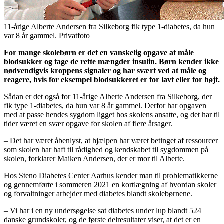
11-årige Alberte Andersen fra Silkeborg fik type 1-diabetes, da hun
var 8 år gammel. Privatfoto
For mange skolebørn er det en vanskelig opgave at måle
blodsukker og tage de rette mængder insulin. Børn kender ikke
nødvendigvis kroppens signaler og har svært ved at måle og
reagere, hvis for eksempel blodsukkeret er for lavt eller for højt.
Sådan er det også for 11-årige Alberte Andersen fra Silkeborg, der
fik type 1-diabetes, da hun var 8 år gammel. Derfor har opgaven
med at passe hendes sygdom ligget hos skolens ansatte, og det har til
tider været en svær opgave for skolen af flere årsager.
– Det har været åbenlyst, at hjælpen har været betinget af ressourcer
som skolen har haft til rådighed og kendskabet til sygdommen på
skolen, forklarer Maiken Andersen, der er mor til Alberte.
Hos Steno Diabetes Center Aarhus kender man til problematikkerne
og gennemførte i sommeren 2021 en kortlægning af hvordan skoler
og forvaltninger arbejder med diabetes blandt skolebørnene.
– Vi har i en ny undersøgelse sat diabetes under lup blandt 524
danske grundskoler, og de første delresultater viser, at det er en