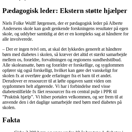
Pædagogisk leder: Ekstern støtte hjælper
Niels Folke Wulff Jørgensen, der er pædagogisk leder på Alberte
Andersens skole kan godt genkende forskningens resultater på egen
skole, og uddyber samtidig at det er en kompleks sag at håndtere for
alle involverede.
– Der er ingen tvivl om, at skal det lykkedes generelt at håndtere
børn med diabetes i skolen, så kræver det altid et stærkt samarbejde
mellem os, forældre, forvaltningen og regionens sundhedstilbud.
Alle skoleansatte, børn og forældre er forskellige, og sygdommen
opfører sig også forskelligt, hvilket kan gøre det vanskeligt for
skolen fx at overføre gode erfaringer fra et barn til et andet.
Derudover er ressourcer til at løfte opgaven samt viden om
sygdommen helt afgørende. Vi har i forbindelse med visse
diabetestilfælde fx fået ressourcer fra en central pulje i PPR til
”Praktisk hjælp”. Vi hilser portalen velkommen, og ser frem til at
anvende den i det daglige samarbejde med børn med diabetes på
skolen.
Fakta