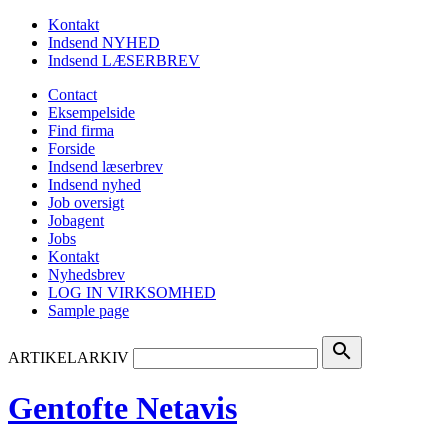
Kontakt
Indsend NYHED
Indsend LÆSERBREV
Contact
Eksempelside
Find firma
Forside
Indsend læserbrev
Indsend nyhed
Job oversigt
Jobagent
Jobs
Kontakt
Nyhedsbrev
LOG IN VIRKSOMHED
Sample page
search
ARTIKELARKIV
Gentofte Netavis