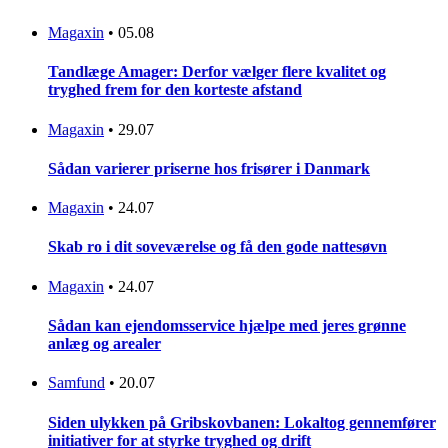
Magaxin
•
05.08
Tandlæge Amager: Derfor vælger flere kvalitet og
tryghed frem for den korteste afstand
Magaxin
•
29.07
Sådan varierer priserne hos frisører i Danmark
Magaxin
•
24.07
Skab ro i dit soveværelse og få den gode nattesøvn
Magaxin
•
24.07
Sådan kan ejendomsservice hjælpe med jeres grønne
anlæg og arealer
Samfund
•
20.07
Siden ulykken på Gribskovbanen: Lokaltog gennemfører
initiativer for at styrke tryghed og drift