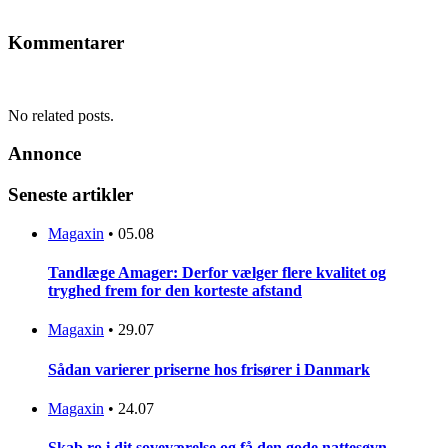
Kommentarer
No related posts.
Annonce
Seneste artikler
Magaxin
•
05.08
Tandlæge Amager: Derfor vælger flere kvalitet og
tryghed frem for den korteste afstand
Magaxin
•
29.07
Sådan varierer priserne hos frisører i Danmark
Magaxin
•
24.07
Skab ro i dit soveværelse og få den gode nattesøvn