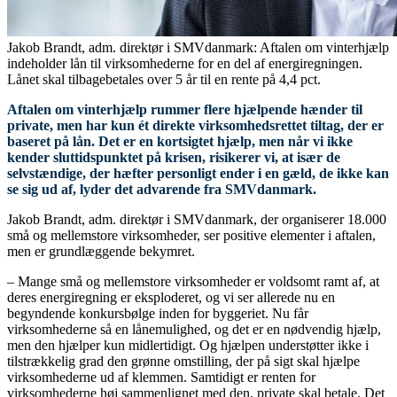
Jakob Brandt, adm. direktør i SMVdanmark: Aftalen om vinterhjælp
indeholder lån til virksomhederne for en del af energiregningen.
Lånet skal tilbagebetales over 5 år til en rente på 4,4 pct.
Aftalen om vinterhjælp rummer flere hjælpende hænder til
private, men har kun ét direkte virksomhedsrettet tiltag, der er
baseret på lån. Det er en kortsigtet hjælp, men når vi ikke
kender sluttidspunktet på krisen, risikerer vi, at især de
selvstændige, der hæfter personligt ender i en gæld, de ikke kan
se sig ud af, lyder det advarende fra SMVdanmark.
Jakob Brandt, adm. direktør i SMVdanmark, der organiserer 18.000
små og mellemstore virksomheder, ser positive elementer i aftalen,
men er grundlæggende bekymret.
– Mange små og mellemstore virksomheder er voldsomt ramt af, at
deres energiregning er eksploderet, og vi ser allerede nu en
begyndende konkursbølge inden for byggeriet. Nu får
virksomhederne så en lånemulighed, og det er en nødvendig hjælp,
men den hjælper kun midlertidigt. Og hjælpen understøtter ikke i
tilstrækkelig grad den grønne omstilling, der på sigt skal hjælpe
virksomhederne ud af klemmen. Samtidigt er renten for
virksomhederne høj sammenlignet med den, private skal betale. Det