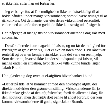
er ikke fair, siger han og fortsætter:
– Jeg er bange for, at lånemuligheden ikke er tilstrækkeligt til at
holde hånden under mange virksomheder, som vil være tvunget til at
gå konkurs. Og de mange, der ejer deres virksomhed personligt,
ender med at hæfte for en gæld, de ikke kan se sig ud af, siger han.
Han påpeger, at mange tusind virksomheder allerede i dag slås med
coronalån.
– De står allerede i coronagæld til halsen, og nu får de mulighed for
yderligere at gældsætte sig. Det er skruen uden ende. Hvis lånet var
rentefrit og over en længere årrække, ville det være en reel hjælp.
Som det er nu, hvor vi ikke kender sluttidspunket på krisen, vil
mange ende i en situation, hvor de ikke ville kunne bunde, siger
Jakob Brandt.
Han glæder sig dog over, at el-afgiften bliver banket i bund.
–Det er på tide, at vi kommer af med den hovedløse afgift, der
direkte modvirker den grønne omstilling. Virksomhederne får jo
ikke direkte glæde af den afgiftslettelse, fordi de allerede i dag, får
den godtgjort, men det frigør dog penge til andet forbrug, der kan
komme virksomhederne til gode, siger Jakob Brandt.