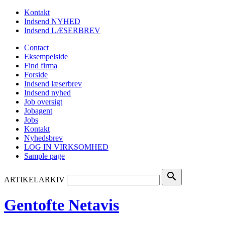
Kontakt
Indsend NYHED
Indsend LÆSERBREV
Contact
Eksempelside
Find firma
Forside
Indsend læserbrev
Indsend nyhed
Job oversigt
Jobagent
Jobs
Kontakt
Nyhedsbrev
LOG IN VIRKSOMHED
Sample page
search
ARTIKELARKIV
Gentofte Netavis